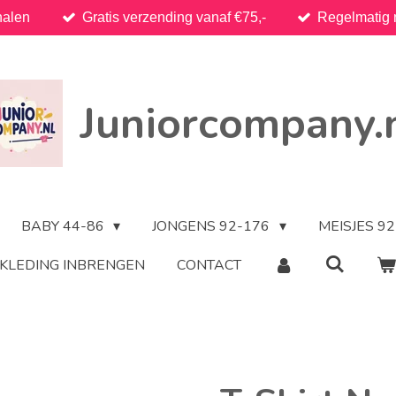
halen
Gratis verzending vanaf €75,-
Regelmatig 
Juniorcompany.
BABY 44-86
JONGENS 92-176
MEISJES 9
KLEDING INBRENGEN
CONTACT