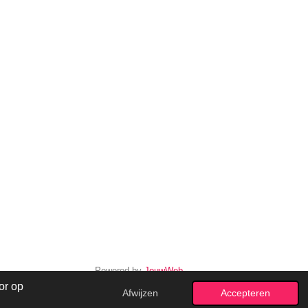
Powered by
JouwWeb
or op
Afwijzen
Accepteren