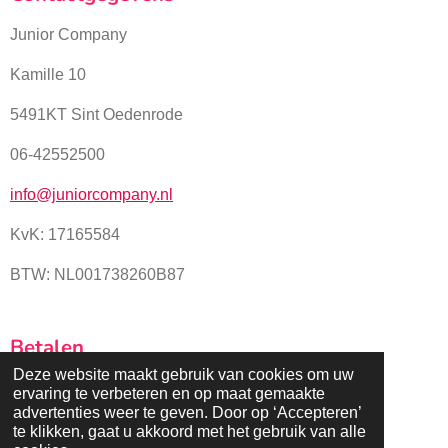
Junior Company
Kamille 10
5491KT Sint Oedenrode
06-42552500
info@juniorcompany.nl
KvK:
17165584
BTW: NL001738260B87
Betalen
Deze website maakt gebruik van cookies om uw
ervaring te verbeteren en op maat gemaakte
advertenties weer te geven. Door op ‘Accepteren’
te klikken, gaat u akkoord met het gebruik van alle