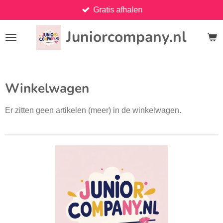
Gratis afhalen
Ga
direct
Juniorcompany.nl
naar
de
hoofdinhoud
Winkelwagen
Er zitten geen artikelen (meer) in de winkelwagen.