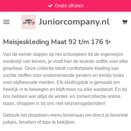
Gratis afhalen
Ga
direct
Juniorcompany.nl
naar
de
hoofdinhoud
Meisjeskleding Maat 92 t/m 176 ✨
Van de eerste stapjes op het schoolplein tot de eigenwijze
modestijl van tieners, je vindt hier de leukste outfits voor elke
groeifase. Onze collectie biedt comfortabele kleding van
zachte stoffen voor ondernemende peuters en trendy looks
voor stijlbewuste meiden. Elk kledingstuk is gemaakt om
heerlijk in te bewegen en blijft mooi na elke wasbeurt. En bij
ons hebben wel altijd de winter- en zomercollectie online
staan, shoppen is bij ons niet seizoensgebonden!
Gebruik het dropdown-menu bovenaan om direct je favoriete
jurkjes, broeken of tops te bekijken.