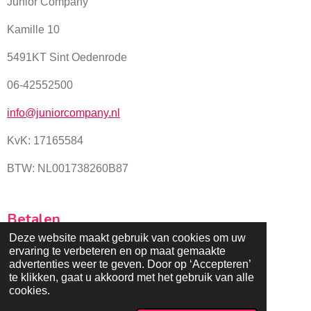
Junior Company
Kamille 10
5491KT Sint Oedenrode
06-42552500
info@juniorcompany.nl
KvK:
17165584
BTW: NL001738260B87
Betalen
Deze website maakt gebruik van cookies om uw
ervaring te verbeteren en op maat gemaakte
advertenties weer te geven. Door op ‘Accepteren’
te klikken, gaat u akkoord met het gebruik van alle
cookies.
© 2025 - 2026 Juniorcompany.nl