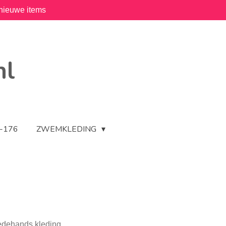
nieuwe items
nl
2-176
ZWEMKLEDING
eedehands kleding.