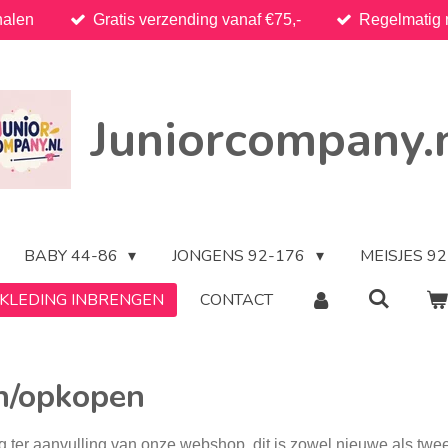
halen
Gratis verzending vanaf €75,-
Regelmatig 
Juniorcompany.
BABY 44-86
JONGENS 92-176
MEISJES 9
KLEDING INBRENGEN
CONTACT
en/opkopen
g ter aanvulling van onze webshop, dit is zowel nieuwe als tw