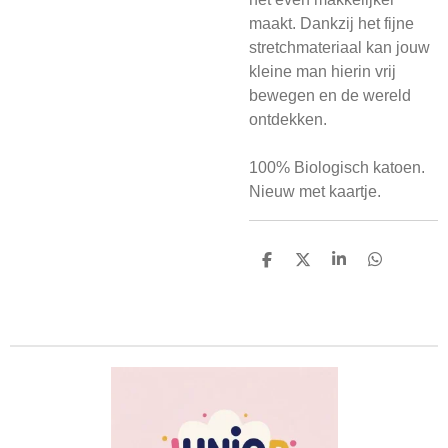
maakt. Dankzij het fijne
stretchmateriaal kan jouw
kleine man hierin vrij
bewegen en de wereld
ontdekken.
100% Biologisch katoen.
Nieuw met kaartje.
D
D
S
D
e
e
h
e
l
e
a
l
e
l
r
e
n
e
n