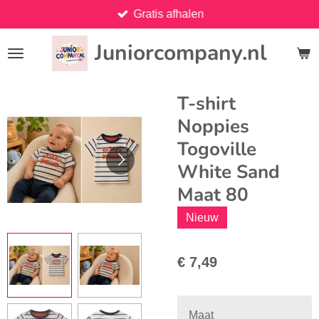
Gratis afhalen
Ga
direct
Juniorcompany.nl
naar
de
hoofdinhoud
T-shirt
Noppies
Togoville
White Sand
Maat 80
Nieuw
€ 7,49
Maat