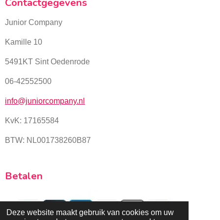
Contactgegevens
Junior Company
Kamille 10
5491KT Sint Oedenrode
06-42552500
info@juniorcompany.nl
KvK:
17165584
BTW: NL001738260B87
Betalen
Deze website maakt gebruik van cookies om uw