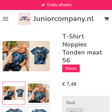
Gratis afhalen
Ga
direct
Juniorcompany.nl
naar
de
hoofdinhoud
T-Shirt
Noppies
Tonden maat
56
Nieuw
€ 7,49
Maat