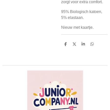
zorgt voor extra comfort.
95% Biologisch katoen,
5% elastaan.
Nieuw met kaartje.
D
D
S
D
e
e
h
e
l
e
a
l
e
l
r
e
n
e
n