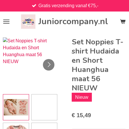
Gratis verzending vanaf €75,-
Ga
direct
Juniorcompany.nl
naar
de
hoofdinhoud
Set Noppies T-
shirt Hudaida
en Short
Huanghua
maat 56
NIEUW
Nieuw
€ 15,49