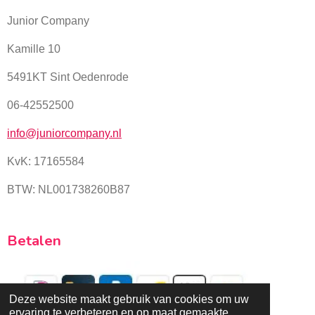
Junior Company
Kamille 10
5491KT Sint Oedenrode
06-42552500
info@juniorcompany.nl
KvK:
17165584
BTW: NL001738260B87
Betalen
Deze website maakt gebruik van cookies om uw
ervaring te verbeteren en op maat gemaakte