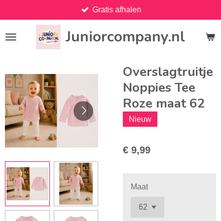
Gratis afhalen
Ga
direct
Juniorcompany.nl
naar
de
hoofdinhoud
Overslagtruitje
Noppies Tee
Roze maat 62
Nieuw
€ 9,99
Maat