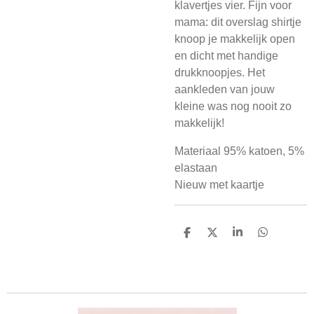
klavertjes vier. Fijn voor
mama: dit overslag shirtje
knoop je makkelijk open
en dicht met handige
drukknoopjes. Het
aankleden van jouw
kleine was nog nooit zo
makkelijk!
Materiaal 95% katoen, 5%
elastaan
Nieuw met kaartje
D
D
S
D
e
e
h
e
l
e
a
l
e
l
r
e
n
e
n