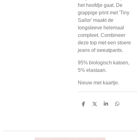
het hoofdje gaat. De
grappige print met 'Tiny
Sailor' maakt de
longsleeve helemaal
compleet. Combineer
deze top met een stoere
jeans of sweatpants.
95% biologisch katoen,
5% elastaan.
Nieuw met kaartje.
D
D
S
D
e
e
h
e
l
e
a
l
e
l
r
e
n
e
n