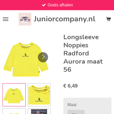
Gratis afhalen
Ga
direct
Juniorcompany.nl
naar
de
hoofdinhoud
Longsleeve
Noppies
Radford
Aurora maat
56
€ 6,49
Maat