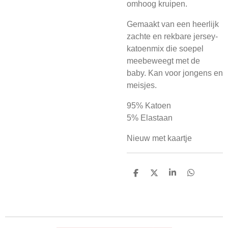
omhoog kruipen.
Gemaakt van een heerlijk
zachte en rekbare jersey-
katoenmix die soepel
meebeweegt met de
baby.
Kan voor jongens en
meisjes.
95% Katoen
5% Elastaan
Nieuw met kaartje
D
D
S
D
e
e
h
e
l
e
a
l
e
l
r
e
n
e
n