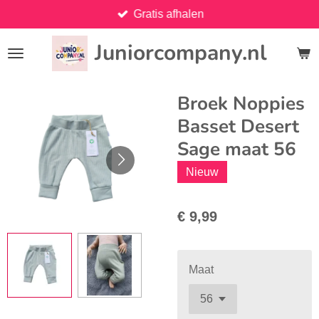
Gratis afhalen
Ga
direct
Juniorcompany.nl
naar
de
hoofdinhoud
Broek Noppies
Basset Desert
Sage maat 56
Nieuw
€ 9,99
Maat