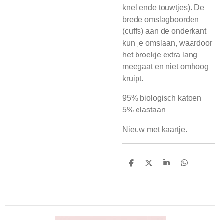
knellende touwtjes). De
brede omslagboorden
(cuffs) aan de onderkant
kun je omslaan, waardoor
het broekje extra lang
meegaat en niet omhoog
kruipt.
95% biologisch katoen
5% elastaan
Nieuw met kaartje.
D
D
S
D
e
e
h
e
l
e
a
l
e
l
r
e
n
e
n