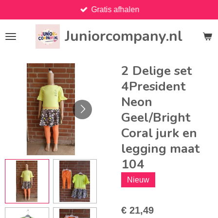
Gratis afhalen
Ga
direct
Juniorcompany.nl
naar
de
hoofdinhoud
2 Delige set
4President
Neon
Geel/Bright
Coral jurk en
legging maat
104
Nieuw
€ 21,49