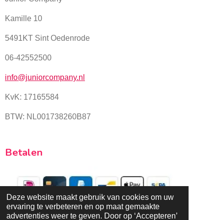
Kamille 10
5491KT Sint Oedenrode
06-42552500
info@juniorcompany.nl
KvK:
17165584
BTW: NL001738260B87
Betalen
Deze website maakt gebruik van cookies om uw
ervaring te verbeteren en op maat gemaakte
© 2025 - 2026 Juniorcompany.nl
advertenties weer te geven. Door op ‘Accepteren’