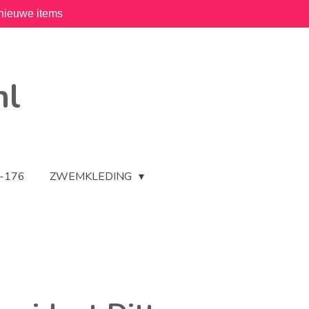
nieuwe items
nl
2-176
ZWEMKLEDING