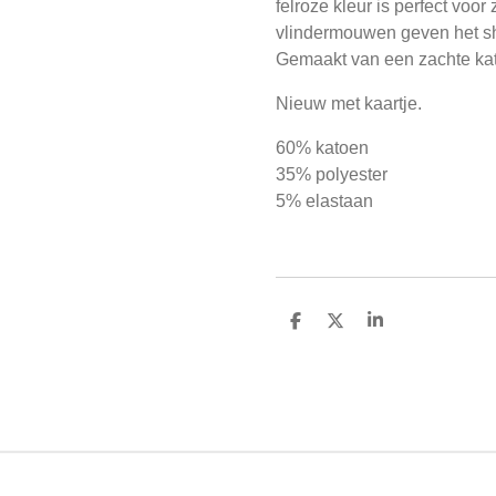
felroze kleur is perfect voo
vlindermouwen geven het shir
Gemaakt van een zachte ka
Nieuw met kaartje.
60% katoen
35% polyester
5% elastaan
D
D
S
e
e
h
l
e
a
e
l
r
n
e