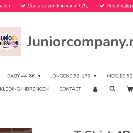
halen
Gratis verzending vanaf €75,-
Regelmatig 
Juniorcompany.
BABY 44-86
JONGENS 92-176
MEISJES 9
KLEDING INBRENGEN
CONTACT