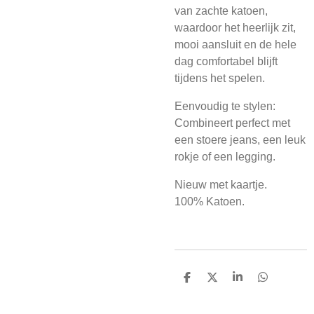
van zachte katoen,
waardoor het heerlijk zit,
mooi aansluit en de hele
dag comfortabel blijft
tijdens het spelen.
Eenvoudig te stylen:
Combineert perfect met
een stoere jeans, een leuk
rokje of een legging.
Nieuw met kaartje.
100% Katoen.
D
D
S
D
e
e
h
e
l
e
a
l