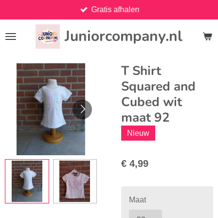
Gratis afhalen
Ga
direct
Juniorcompany.nl
naar
de
hoofdinhoud
T Shirt
Squared and
Cubed wit
maat 92
Nieuw
€ 4,99
Maat