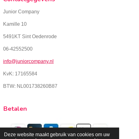
Junior Company
Kamille 10
5491KT Sint Oedenrode
06-42552500
info@juniorcompany.nl
KvK:
17165584
BTW: NL001738260B87
Betalen
Deze website maakt gebruik van cookies om uw