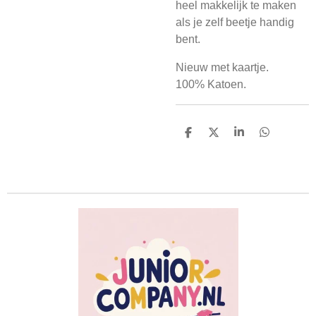
heel makkelijk te maken
als je zelf beetje handig
bent.
Nieuw met kaartje.
100% Katoen.
D
D
S
D
e
e
h
e
l
e
a
l
e
l
r
e
n
e
n