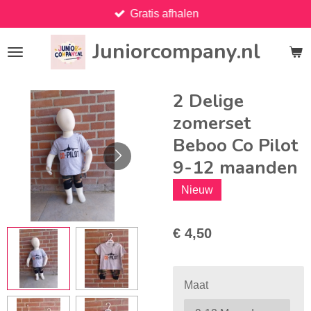
Gratis afhalen
Ga
direct
Juniorcompany.nl
naar
de
hoofdinhoud
2 Delige
zomerset
Beboo Co Pilot
9-12 maanden
Nieuw
€ 4,50
Maat