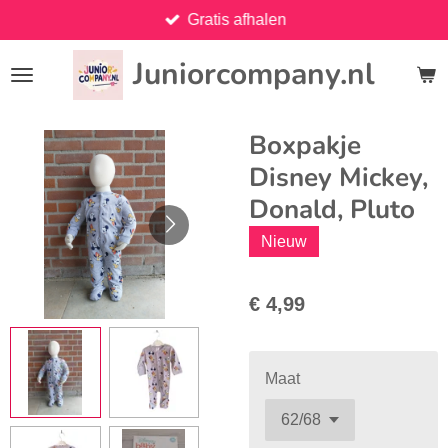
Gratis afhalen
Ga
direct
Juniorcompany.nl
naar
de
hoofdinhoud
Boxpakje
Disney Mickey,
Donald, Pluto
Nieuw
€ 4,99
Maat