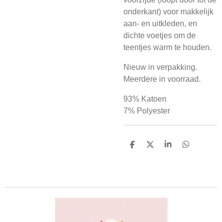
onderkant) voor makkelijk
aan- en uitkleden, en
dichte voetjes om de
teentjes warm te houden.
Nieuw in verpakking.
Meerdere in voorraad.
93% Katoen
7% Polyester
D
D
S
D
e
e
h
e
l
e
a
l
e
l
r
e
n
e
n