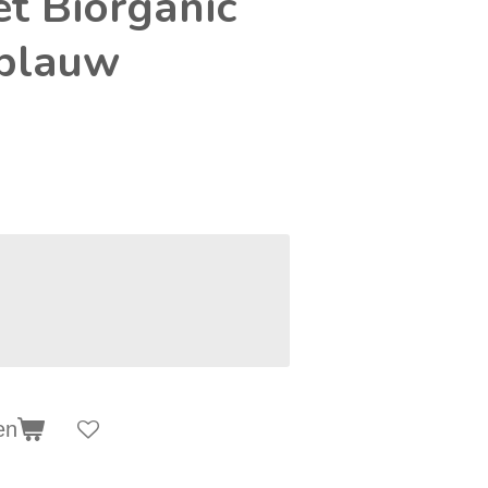
et Biorganic
 blauw
en