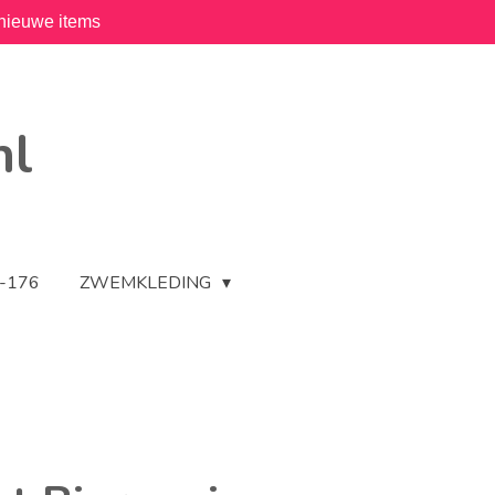
nieuwe items
nl
2-176
ZWEMKLEDING