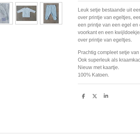
Leuk setje bestaande uit een
over printje van egeltjes, ee
een printje van een egel en d
voorkant en een kwijldoekje/
over printje van egeltjes.
Prachtig compleet setje van
Ook superleuk als kraamkad
Nieuw met kaartje.
100% Katoen.
D
D
S
e
e
h
l
e
a
e
l
r
n
e