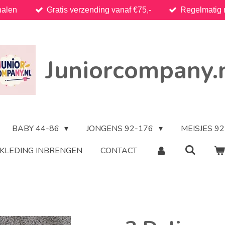
halen
Gratis verzending vanaf €75,-
Regelmatig 
Juniorcompany.
BABY 44-86
JONGENS 92-176
MEISJES 9
KLEDING INBRENGEN
CONTACT