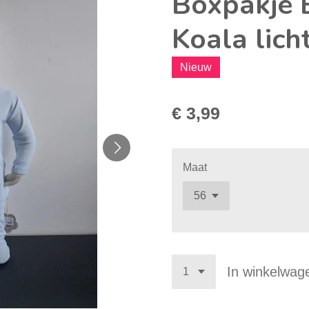
Boxpakje 
Koala lic
Nieuw
€ 3,99
Maat
In winkelwag