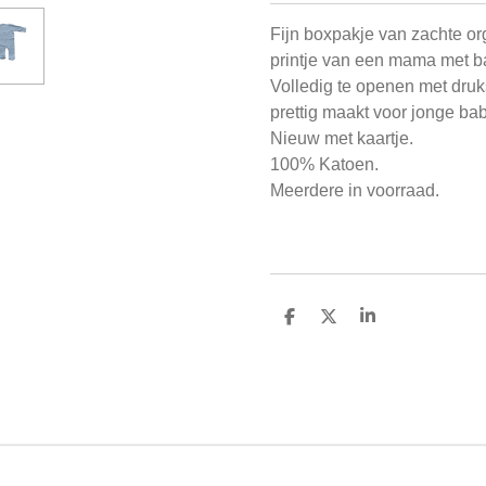
Fijn boxpakje van zachte or
printje van een mama met ba
Volledig te openen met druks
prettig maakt voor jonge ba
Nieuw met kaartje.
100% Katoen.
Meerdere in voorraad.
D
D
S
e
e
h
l
e
a
e
l
r
n
e