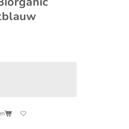
Biorganic
htblauw
en