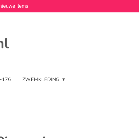
nieuwe items
nl
2-176
ZWEMKLEDING