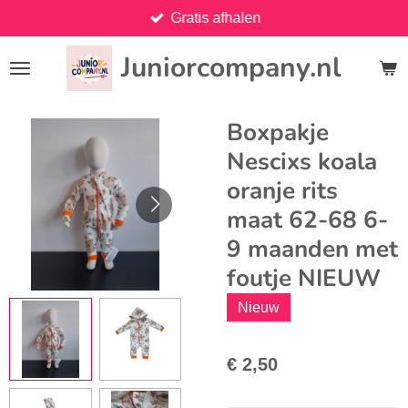
Gratis afhalen
Ga
direct
Juniorcompany.nl
naar
de
hoofdinhoud
Boxpakje
Nescixs koala
oranje rits
maat 62-68 6-
9 maanden met
foutje NIEUW
Nieuw
€ 2,50