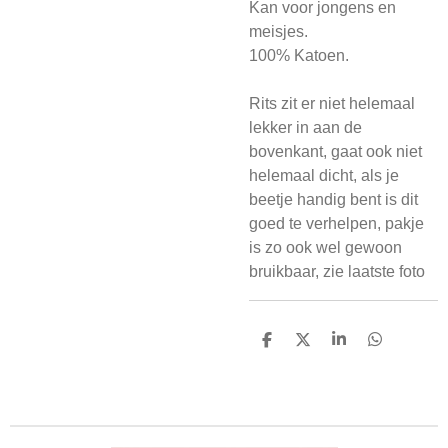
Kan voor jongens en
meisjes.
100% Katoen.
Rits zit er niet helemaal
lekker in aan de
bovenkant, gaat ook niet
helemaal dicht, als je
beetje handig bent is dit
goed te verhelpen, pakje
is zo ook wel gewoon
bruikbaar, zie laatste foto
D
D
S
D
e
e
h
e
l
e
a
l
e
l
r
e
n
e
n