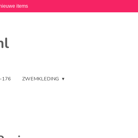
nieuwe items
nl
2-176
ZWEMKLEDING