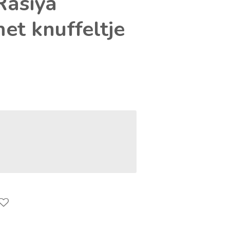
Rasiya
et knuffeltje