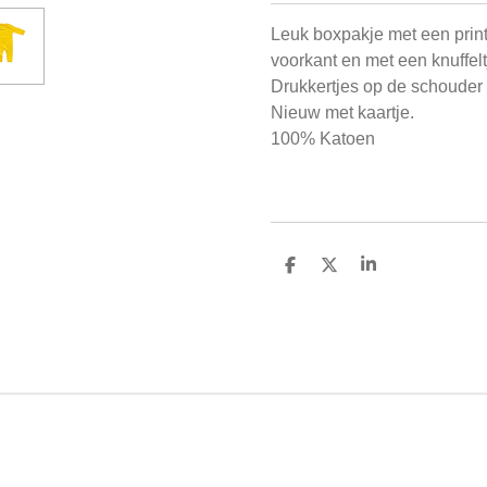
Leuk boxpakje met een prin
voorkant en met een knuffeltj
Drukkertjes op de schouder e
Nieuw met kaartje.
100% Katoen
D
D
S
e
e
h
l
e
a
e
l
r
n
e