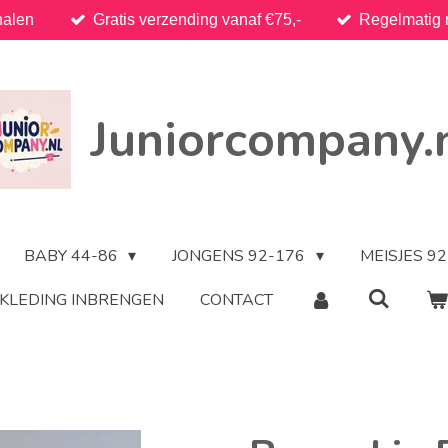
halen
Gratis verzending vanaf €75,-
Regelmatig 
Juniorcompany.
BABY 44-86
JONGENS 92-176
MEISJES 9
KLEDING INBRENGEN
CONTACT