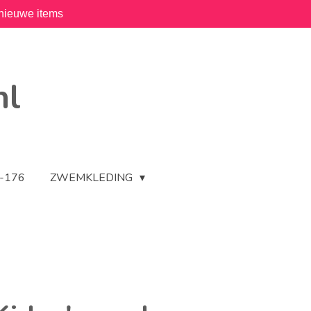
nieuwe items
nl
2-176
ZWEMKLEDING