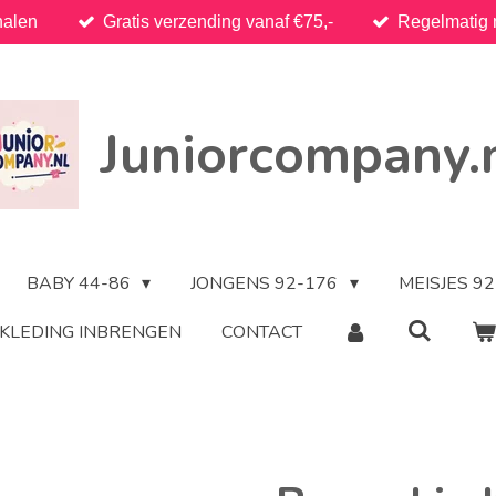
halen
Gratis verzending vanaf €75,-
Regelmatig 
Juniorcompany.
BABY 44-86
JONGENS 92-176
MEISJES 9
KLEDING INBRENGEN
CONTACT