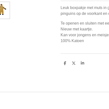
Leuk boxpakje met muts in ge
pinguins op de voorkant en 
Te openen en sluiten met ee
Nieuw met kaartje.
Kan voor jongens en meisje
100% Katoen
D
D
S
e
e
h
l
e
a
e
l
r
n
e