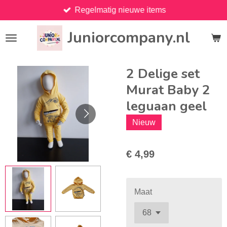
Regelmatig nieuwe items
Ga
direct
Juniorcompany.nl
naar
de
hoofdinhoud
2 Delige set
Murat Baby 2
leguaan geel
Nieuw
€ 4,99
Maat