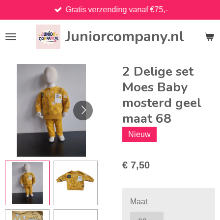
Gratis verzending vanaf €75,-
Ga
direct
Juniorcompany.nl
naar
de
hoofdinhoud
2 Delige set
Moes Baby
mosterd geel
maat 68
Nieuw
€ 7,50
Maat