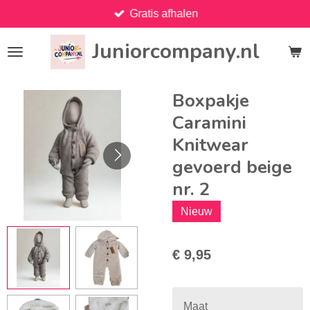
Gratis afhalen
Ga
direct
Juniorcompany.nl
naar
de
hoofdinhoud
Boxpakje
Caramini
Knitwear
gevoerd beige
nr. 2
Nieuw
€ 9,95
Maat