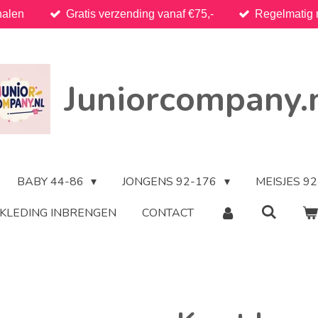
halen
Gratis verzending vanaf €75,-
Regelmatig 
Juniorcompany.
BABY 44-86
JONGENS 92-176
MEISJES 9
KLEDING INBRENGEN
CONTACT