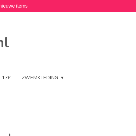
nieuwe items
nl
2-176
ZWEMKLEDING