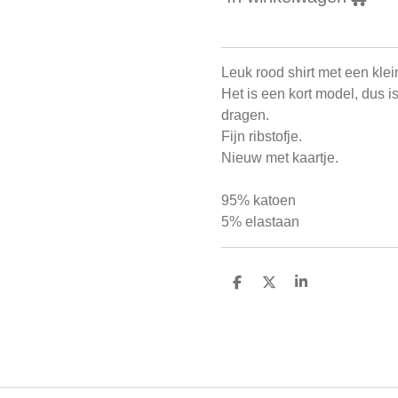
Leuk rood shirt met een klei
Het is een kort model, dus i
dragen.
Fijn ribstofje.
Nieuw met kaartje.
95% katoen
5% elastaan
D
D
S
e
e
h
l
e
a
e
l
r
n
e