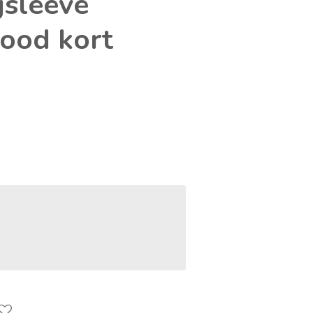
gsleeve
rood kort