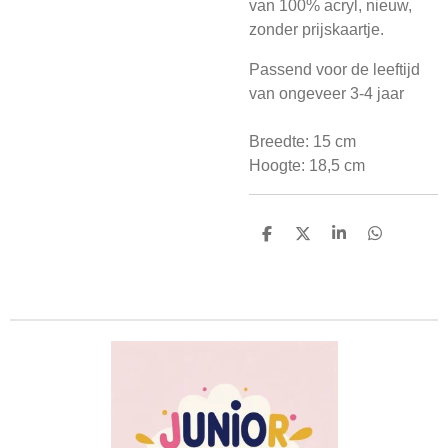
van 100% acryl, nieuw,
zonder prijskaartje.
Passend voor de leeftijd
van ongeveer 3-4 jaar
Breedte: 15 cm
Hoogte: 18,5 cm
D
D
S
D
e
e
h
e
l
e
a
l
e
l
r
e
n
e
n