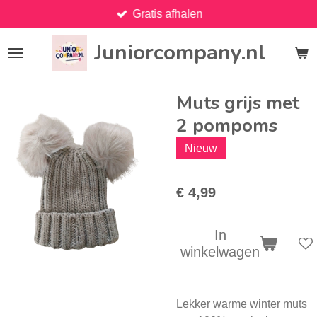
Gratis afhalen
Ga
direct
Juniorcompany.nl
naar
de
hoofdinhoud
Muts grijs met
2 pompoms
Nieuw
€ 4,99
In
winkelwagen
Lekker warme winter muts