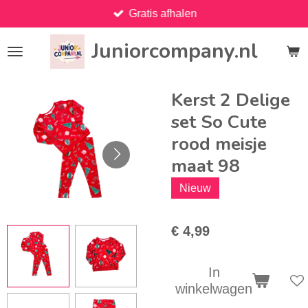
Gratis afhalen
Ga
direct
Juniorcompany.nl
naar
de
hoofdinhoud
Kerst 2 Delige
set So Cute
rood meisje
maat 98
Nieuw
€ 4,99
In
winkelwagen