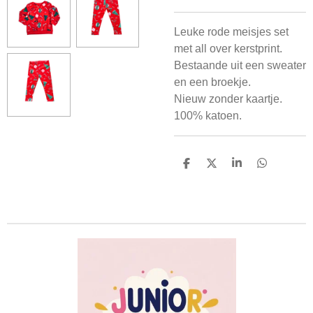
Leuke rode meisjes set
met all over kerstprint.
Bestaande uit een sweater
en een broekje.
Nieuw zonder kaartje.
100% katoen.
D
D
S
D
e
e
h
e
l
e
a
l
e
l
r
e
n
e
n