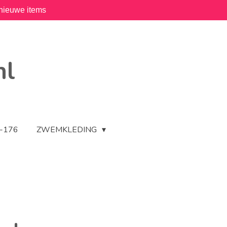
nieuwe items
nl
2-176
ZWEMKLEDING