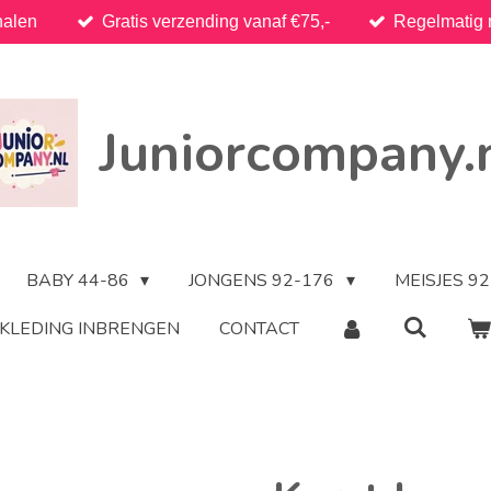
halen
Gratis verzending vanaf €75,-
Regelmatig 
Juniorcompany.
BABY 44-86
JONGENS 92-176
MEISJES 9
KLEDING INBRENGEN
CONTACT