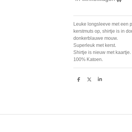
Leuke longsleeve met een p
kerstmuts op, shirtje is in 
donkerblauwe mouw.
Superleuk met kerst.
Shirtje is nieuw met kaartje.
100% Katoen.
D
D
S
e
e
h
l
e
a
e
l
r
n
e