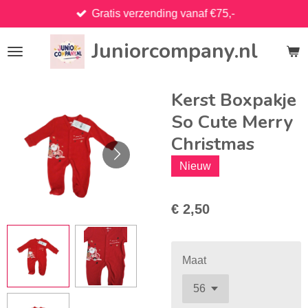
Gratis verzending vanaf €75,-
Ga
direct
Juniorcompany.nl
naar
de
hoofdinhoud
Kerst Boxpakje
So Cute Merry
Christmas
Nieuw
€ 2,50
Maat