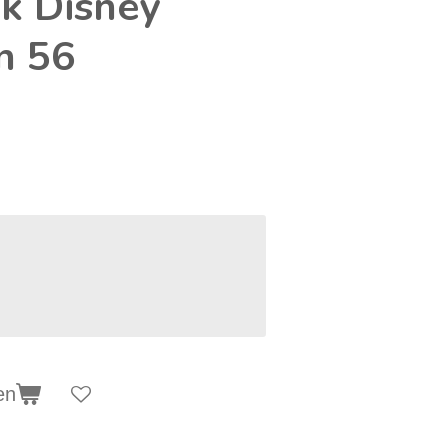
ek Disney
n 56
en