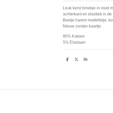
Leuk kerst broekje in rood m
achterkant en elastiek in de t
Beetje harem modelletje, ko
Nieuw zonder kaartje.
95% Katoen
5% Elastaan
D
D
S
e
e
h
l
e
a
e
l
r
n
e