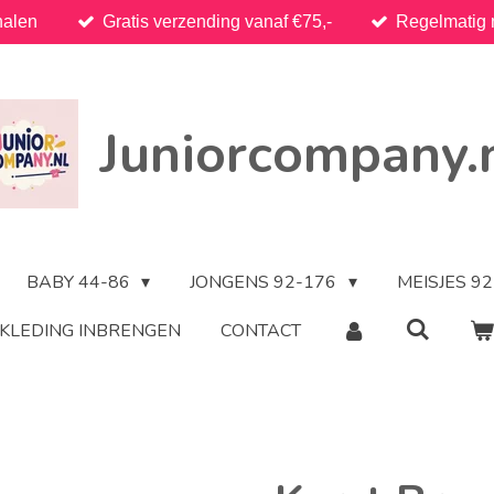
halen
Gratis verzending vanaf €75,-
Regelmatig 
Juniorcompany.
BABY 44-86
JONGENS 92-176
MEISJES 9
KLEDING INBRENGEN
CONTACT