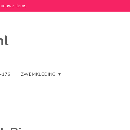
nieuwe items
nl
2-176
ZWEMKLEDING