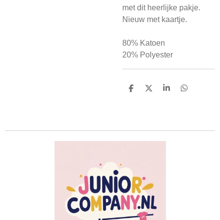
met dit heerlijke pakje.
Nieuw met kaartje.
80% Katoen
20% Polyester
D
D
S
D
e
e
h
e
l
e
a
l
e
l
r
e
n
e
n