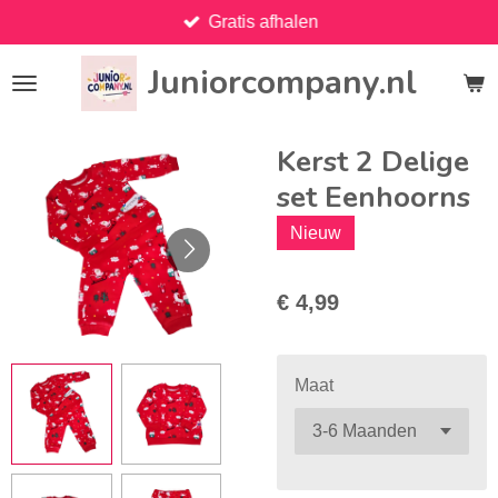
Gratis afhalen
Ga
direct
Juniorcompany.nl
naar
de
hoofdinhoud
Kerst 2 Delige
set Eenhoorns
Nieuw
€ 4,99
Maat