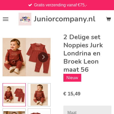
Gratis verzending vanaf €75,-
Ga
direct
Juniorcompany.nl
naar
de
hoofdinhoud
2 Delige set
Noppies Jurk
Londrina en
Broek Leon
maat 56
Nieuw
€ 15,49
Maat