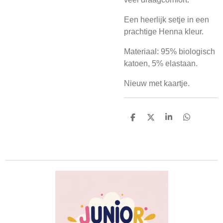
Een heerlijk setje in een
prachtige Henna kleur.
Materiaal: 95% biologisch
katoen, 5% elastaan.
Nieuw met kaartje.
D
D
S
D
e
e
h
e
l
e
a
l
e
l
r
e
n
e
n