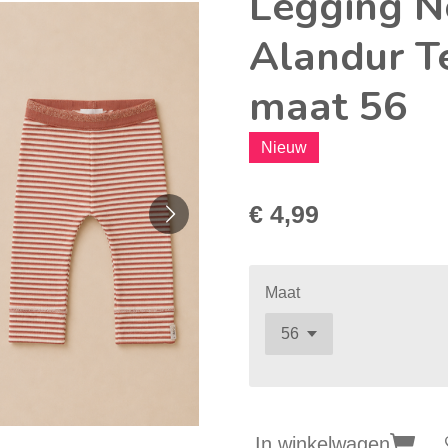
Legging N
Alandur T
maat 56
Nieuw
€ 4,99
Maat
In winkelwagen