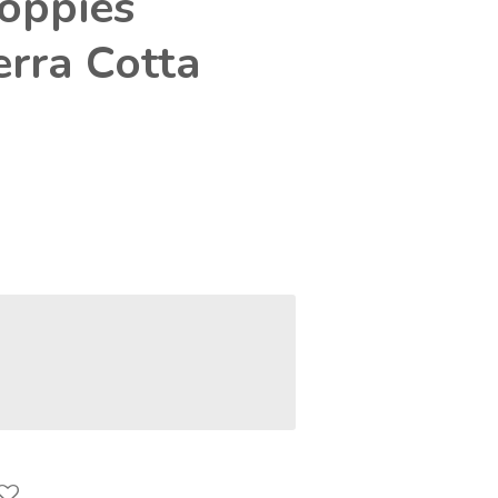
oppies
erra Cotta