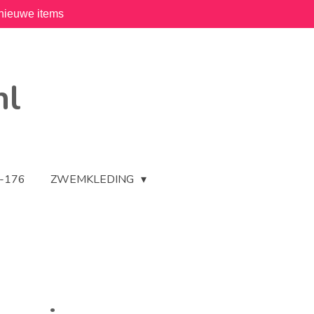
nieuwe items
nl
2-176
ZWEMKLEDING