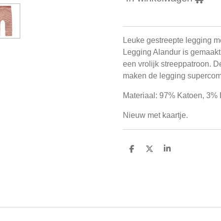
Leuke gestreepte legging met
Legging Alandur is gemaakt v
een vrolijk streeppatroon. De
maken de legging supercom
Materiaal: 97% Katoen, 3% 
Nieuw met kaartje.
D
D
S
e
e
h
l
e
a
e
l
r
n
e