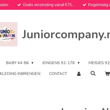
halen
Gratis verzending vanaf €75,-
Regelmatig 
Juniorcompany.
BABY 44-86
JONGENS 92-176
MEISJES 9
KLEDING INBRENGEN
CONTACT