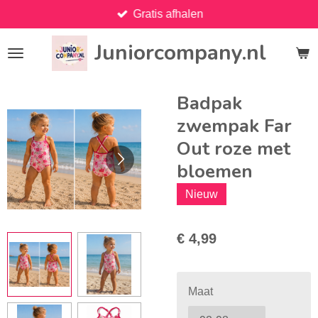
Gratis afhalen
Ga
direct
Juniorcompany.nl
naar
de
hoofdinhoud
Badpak
zwempak Far
Out roze met
bloemen
Nieuw
€ 4,99
Maat