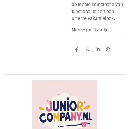
de ideale combinatie van
functionaliteit en een
ultieme vakantielook.
Nieuw met kaartje.
D
D
S
D
e
e
h
e
l
e
a
l
e
l
r
e
n
e
n