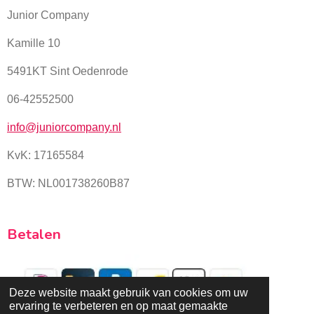
Junior Company
Kamille 10
5491KT Sint Oedenrode
06-42552500
info@juniorcompany.nl
KvK:
17165584
BTW: NL001738260B87
Betalen
Deze website maakt gebruik van cookies om uw
ervaring te verbeteren en op maat gemaakte