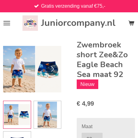
Gratis verzending vanaf €75,-
Ga
direct
Juniorcompany.nl
naar
de
hoofdinhoud
Zwembroek
short Zee&Zo
Eagle Beach
Sea maat 92
Nieuw
€ 4,99
Maat