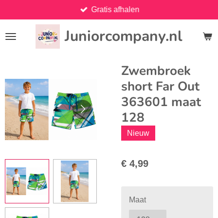
Gratis afhalen
Ga
direct
Juniorcompany.nl
naar
de
hoofdinhoud
Zwembroek
short Far Out
363601 maat
128
Nieuw
€ 4,99
Maat