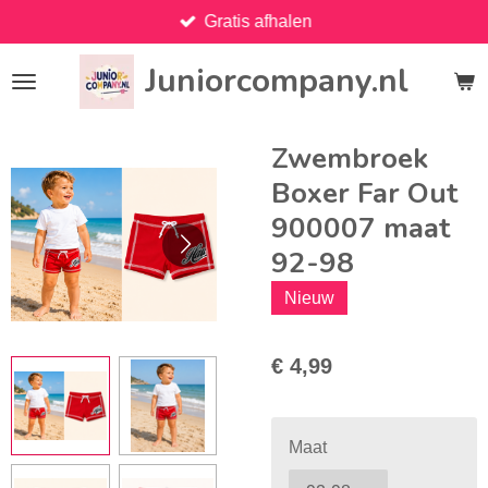
Gratis afhalen
Ga
direct
Juniorcompany.nl
naar
de
hoofdinhoud
Zwembroek
Boxer Far Out
900007 maat
92-98
Nieuw
€ 4,99
Maat