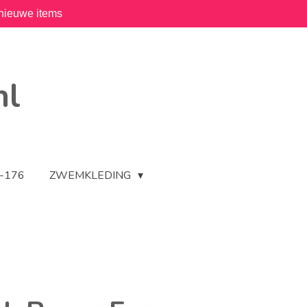
nieuwe items
nl
2-176
ZWEMKLEDING