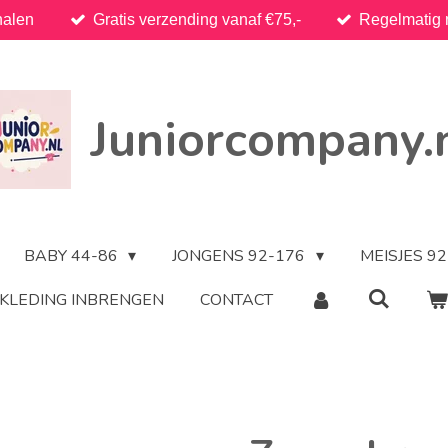
halen
Gratis verzending vanaf €75,-
Regelmatig 
Juniorcompany.
BABY 44-86
JONGENS 92-176
MEISJES 9
KLEDING INBRENGEN
CONTACT