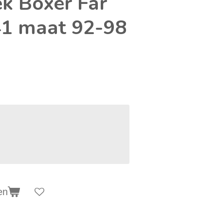
 Boxer Far
1 maat 92-98
en