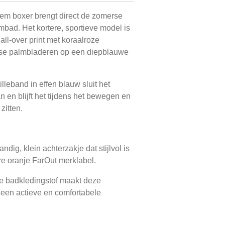
m boxer brengt direct de zomerse
mbad. Het kortere, sportieve model is
ll-over print met koraalroze
ise palmbladeren op een diepblauwe
lleband in effen blauw sluit het
n en blijft het tijdens het bewegen en
zitten.
ndig, klein achterzakje dat stijlvol is
e oranje FarOut merklabel.
e badkledingstof maakt deze
r een actieve en comfortabele