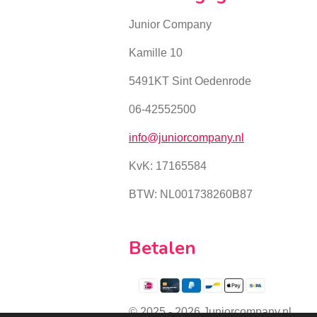
Junior Company
Kamille 10
5491KT Sint Oedenrode
06-42552500
info@juniorcompany.nl
KvK:
17165584
BTW: NL001738260B87
Betalen
© 2025 - 2026 Juniorcompany.nl