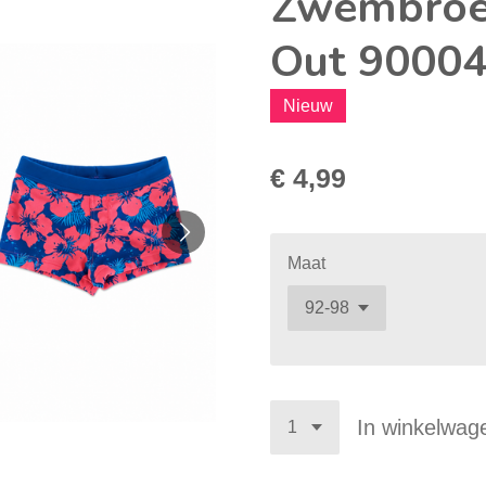
Zwembroek
Out 90004
Nieuw
€ 4,99
Maat
In winkelwag