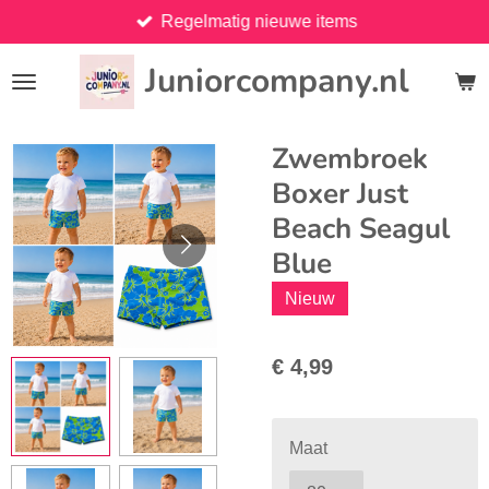
Regelmatig nieuwe items
Ga
direct
Juniorcompany.nl
naar
de
hoofdinhoud
Zwembroek
Boxer Just
Beach Seagul
Blue
Nieuw
€ 4,99
Maat