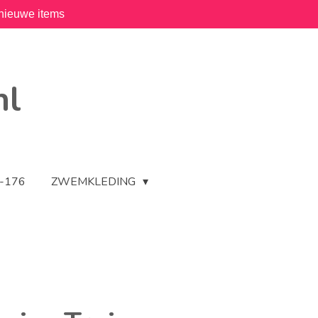
nieuwe items
nl
2-176
ZWEMKLEDING