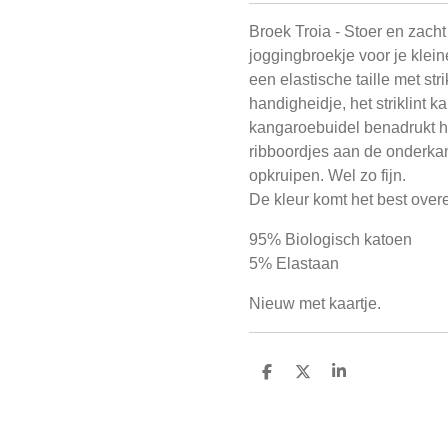
Broek Troia - Stoer en zacht
joggingbroekje voor je klei
een elastische taille met str
handigheidje, het striklint ka
kangaroebuidel benadrukt h
ribboordjes aan de onderka
opkruipen. Wel zo fijn.
De kleur komt het best overe
95% Biologisch katoen
5% Elastaan
Nieuw met kaartje.
D
D
S
e
e
h
l
e
a
e
l
r
n
e