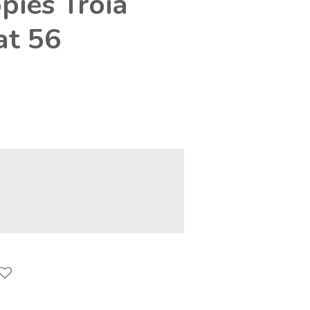
pies Troia
t 56