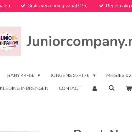
halen
Gratis verzending vanaf €75,-
Regelmatig 
Juniorcompany.
BABY 44-86
JONGENS 92-176
MEISJES 9
KLEDING INBRENGEN
CONTACT