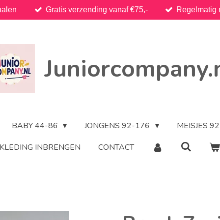
halen
Gratis verzending vanaf €75,-
Regelmatig 
Juniorcompany.
BABY 44-86
JONGENS 92-176
MEISJES 9
KLEDING INBRENGEN
CONTACT