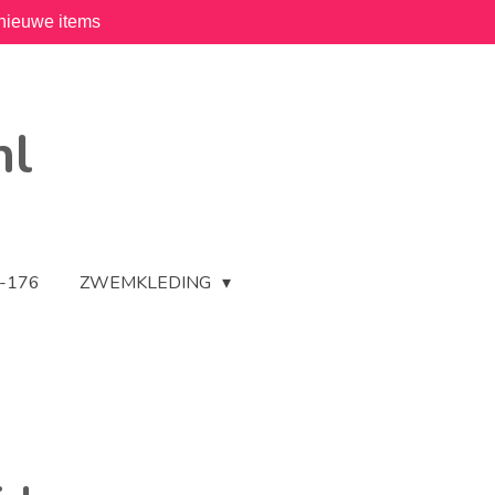
nieuwe items
nl
2-176
ZWEMKLEDING