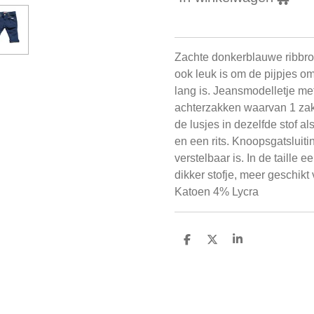
Zachte donkerblauwe ribbro
ook leuk is om de pijpjes om
lang is. Jeansmodelletje me
achterzakken waarvan 1 zak,
de lusjes in dezelfde stof a
en een rits. Knoopsgatsluit
verstelbaar is. In de taille 
dikker stofje, meer geschikt
Katoen 4% Lycra
D
D
S
e
e
h
l
e
a
e
l
r
n
e