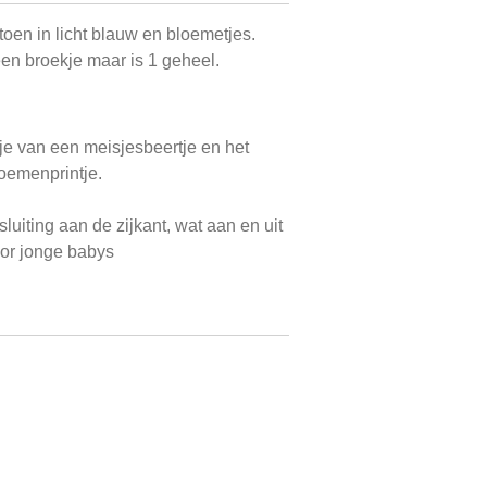
toen in licht blauw en bloemetjes.
 een broekje maar is 1 geheel.
ntje van een meisjesbeertje en het
loemenprintje.
luiting aan de zijkant, wat aan en uit
oor jonge babys