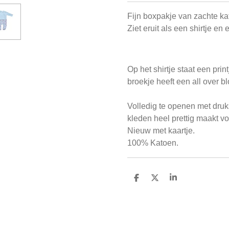
Fijn boxpakje van zachte ka
Ziet eruit als een shirtje en
Op het shirtje staat een pri
broekje heeft een all over b
Volledig te openen met druks
kleden heel prettig maakt v
Nieuw met kaartje.
100% Katoen.
D
D
S
e
e
h
l
e
a
e
l
r
n
e