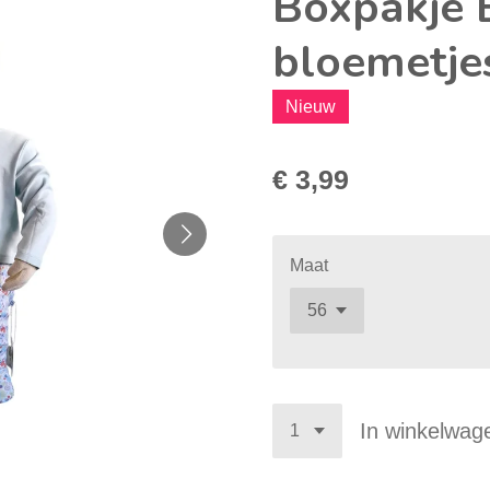
Boxpakje 
bloemetje
Nieuw
€ 3,99
Maat
In winkelwag