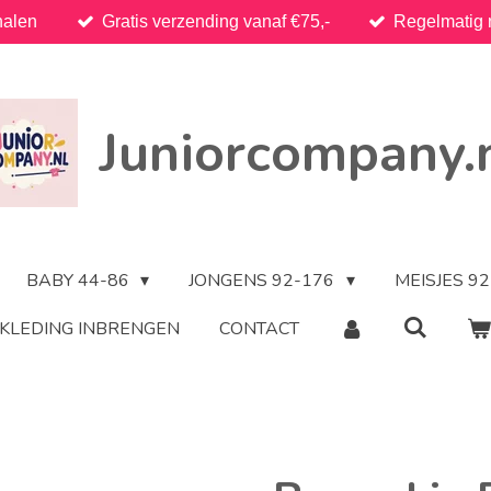
halen
Gratis verzending vanaf €75,-
Regelmatig 
Juniorcompany.
BABY 44-86
JONGENS 92-176
MEISJES 9
KLEDING INBRENGEN
CONTACT