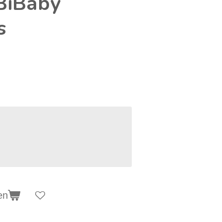
BiBaby
s
en