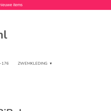
nieuwe items
nl
2-176
ZWEMKLEDING