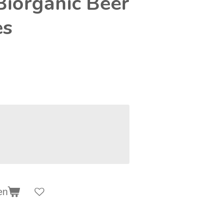
Biorganic Beer
es
en