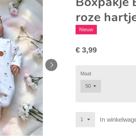
Boxpakje 
roze hartj
Nieuw
€ 3,99
Maat
In winkelwag