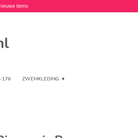
nieuwe items
nl
2-176
ZWEMKLEDING