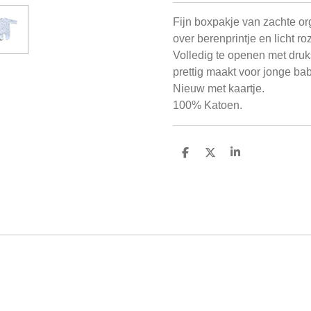
Fijn boxpakje van zachte or
over berenprintje en licht ro
Volledig te openen met druks
prettig maakt voor jonge ba
Nieuw met kaartje.
100% Katoen.
D
D
S
e
e
h
l
e
a
e
l
r
n
e