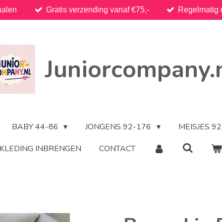
halen
Gratis verzending vanaf €75,-
Regelmatig 
Juniorcompany.
BABY 44-86
JONGENS 92-176
MEISJES 9
KLEDING INBRENGEN
CONTACT