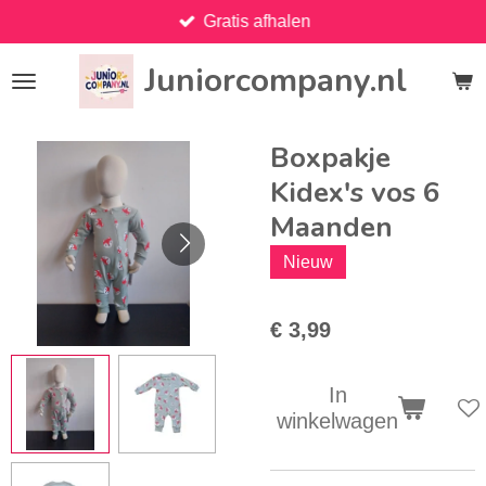
Gratis afhalen
Ga
direct
Juniorcompany.nl
naar
de
hoofdinhoud
Boxpakje
Kidex's vos 6
Maanden
Nieuw
€ 3,99
In
winkelwagen