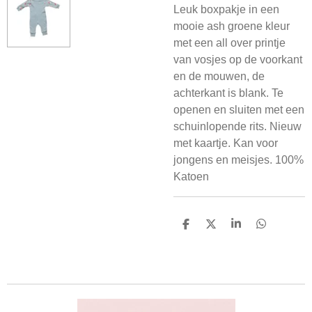
Leuk boxpakje in een
mooie ash groene kleur
met een all over printje
van vosjes op de voorkant
en de mouwen, de
achterkant is blank. Te
openen en sluiten met een
schuinlopende rits. Nieuw
met kaartje. Kan voor
jongens en meisjes. 100%
Katoen
D
D
S
D
e
e
h
e
l
e
a
l
e
l
r
e
n
e
n