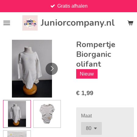
Gratis afhalen
Ga
direct
Juniorcompany.nl
naar
de
hoofdinhoud
Rompertje
Biorganic
olifant
Nieuw
€ 1,99
Maat