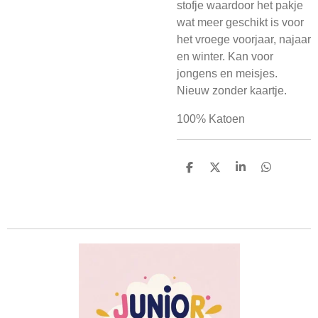
stofje waardoor het pakje
wat meer geschikt is voor
het vroege voorjaar, najaar
en winter. Kan voor
jongens en meisjes.
Nieuw zonder kaartje.
100% Katoen
D
D
S
D
e
e
h
e
l
e
a
l
e
l
r
e
n
e
n