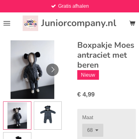
Gratis afhalen
Ga
direct
Juniorcompany.nl
naar
de
hoofdinhoud
Boxpakje Moes
antraciet met
beren
Nieuw
€ 4,99
Maat