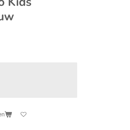
o Kids
auw
en