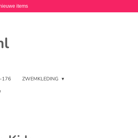
nieuwe items
nl
2-176
ZWEMKLEDING