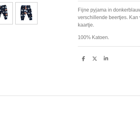
Fijne pyjama in donkerblauw 
verschillende beertjes. Kan
kaartje.
100% Katoen.
D
D
S
e
e
h
l
e
a
e
l
r
n
e