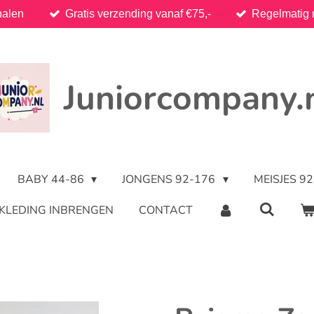
halen
Gratis verzending vanaf €75,-
Regelmatig 
Juniorcompany.
BABY 44-86
JONGENS 92-176
MEISJES 9
KLEDING INBRENGEN
CONTACT