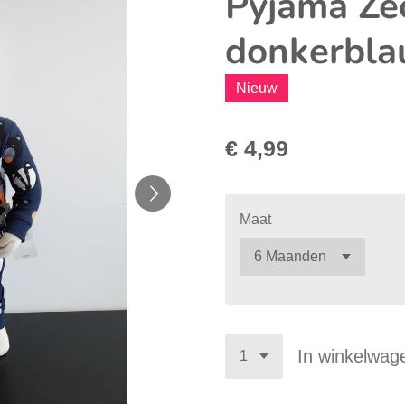
Pyjama Ze
donkerbl
Nieuw
€ 4,99
Maat
In winkelwag