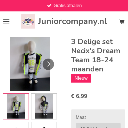
Gratis afhalen
Ga
direct
Juniorcompany.nl
naar
de
hoofdinhoud
3 Delige set
Necix's Dream
Team 18-24
maanden
Nieuw
€ 6,99
Maat