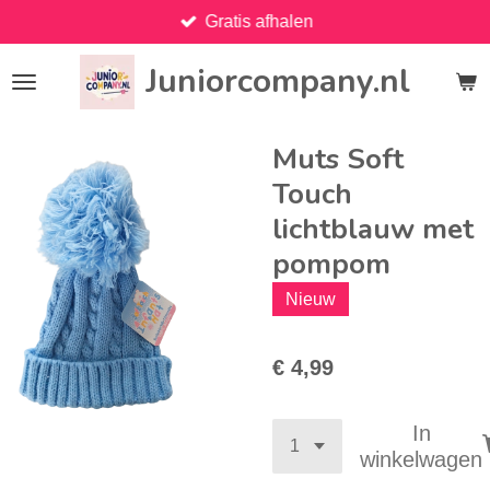
Gratis afhalen
Ga
direct
Juniorcompany.nl
naar
de
hoofdinhoud
Muts Soft
Touch
lichtblauw met
pompom
Nieuw
€ 4,99
In
winkelwagen