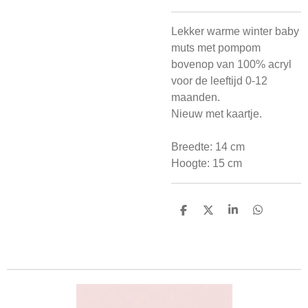
Lekker warme winter baby
muts met pompom
bovenop van 100% acryl
voor de leeftijd 0-12
maanden.
Nieuw met kaartje.
Breedte: 14 cm
Hoogte: 15 cm
D
D
S
D
e
e
h
e
l
e
a
l
e
l
r
e
n
e
n