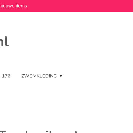
nieuwe items
nl
2-176
ZWEMKLEDING