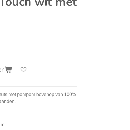
 Touch wit met
en
 muts met pompom bovenop van 100%
maanden.
cm