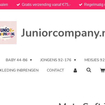
halen
Gratis verzending vanaf €75,-
Regelmatig 
Juniorcompany.
BABY 44-86
JONGENS 92-176
MEISJES 9
KLEDING INBRENGEN
CONTACT